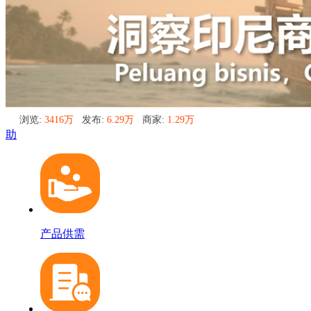
浏览:
3416万
发布:
6.29万
商家:
1.29万
助
产品供需